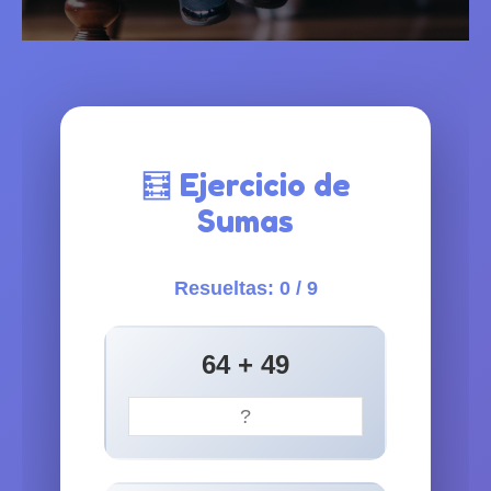
🧮 Ejercicio de
Sumas
Resueltas:
0
/ 9
64 + 49