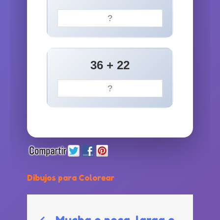
36 + 22
Dibujos para Colorear
Navegación