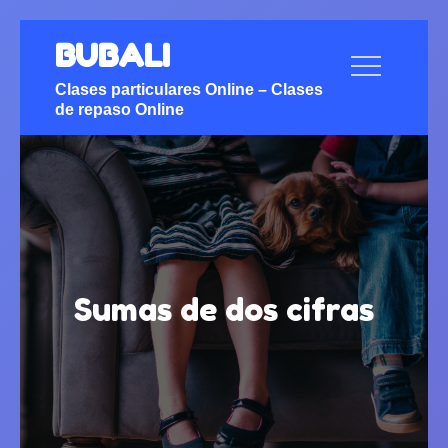
Skip
BUBALI
to
content
Clases particulares Online – Clases
de repaso Online
Sumas de dos cifras